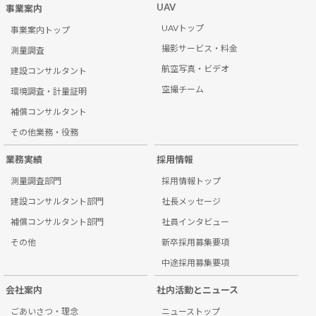
UAV
事業案内
UAVトップ
事業案内トップ
撮影サービス・料金
測量調査
航空写真・ビデオ
建設コンサルタント
空撮チーム
環境調査・計量証明
補償コンサルタント
その他業務・役務
業務実績
採用情報
測量調査部門
採用情報トップ
建設コンサルタント部門
社長メッセージ
補償コンサルタント部門
社員インタビュー
その他
新卒採用募集要項
中途採用募集要項
会社案内
社内活動とニュース
ごあいさつ・理念
ニューストップ