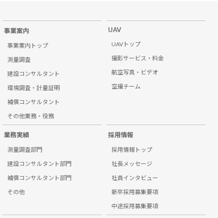
UAV
事業案内
UAVトップ
事業案内トップ
撮影サービス・料金
測量調査
航空写真・ビデオ
建設コンサルタント
空撮チーム
環境調査・計量証明
補償コンサルタント
その他業務・役務
業務実績
採用情報
測量調査部門
採用情報トップ
建設コンサルタント部門
社長メッセージ
補償コンサルタント部門
社員インタビュー
その他
新卒採用募集要項
中途採用募集要項