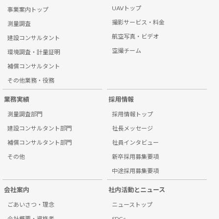
UAVトップ
事業案内トップ
撮影サービス・料金
測量調査
航空写真・ビデオ
建設コンサルタント
空撮チーム
環境調査・計量証明
補償コンサルタント
その他業務・役務
業務実績
採用情報
測量調査部門
採用情報トップ
建設コンサルタント部門
社長メッセージ
補償コンサルタント部門
社員インタビュー
その他
新卒採用募集要項
中途採用募集要項
会社案内
社内活動とニュース
ごあいさつ・理念
ニューストップ
会社概要・資格者
SDGs